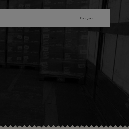
Français
Português
English
Castellano